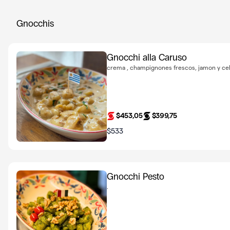
Gnocchis
Gnocchi alla Caruso
crema , champignones frescos, jamon y ce
$453,05
$399,75
$533
Gnocchi Pesto
.