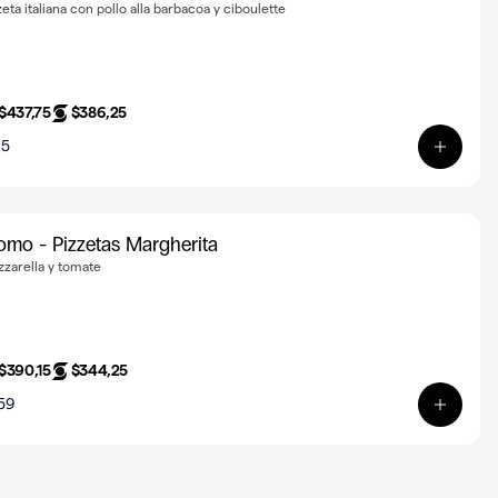
zeta italiana con pollo alla barbacoa y ciboulette
$437,75
$386,25
15
lce
Ver pro
omo - Pizzetas Margherita
zarella y tomate
$390,15
$344,25
59
o formaggi
Ver pro