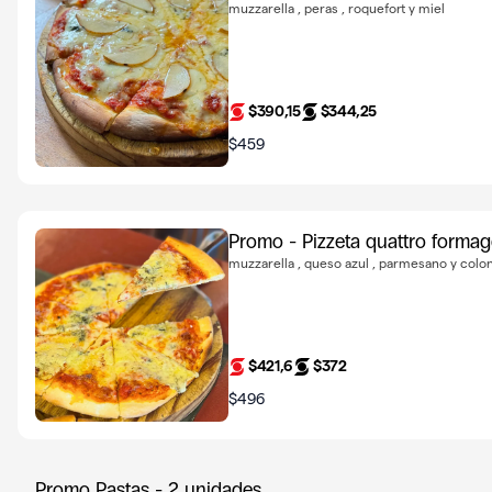
muzzarella , peras , roquefort y miel
$390,15
$344,25
$459
Promo - Pizzeta quattro formag
muzzarella , queso azul , parmesano y colon
$421,6
$372
$496
Promo Pastas - 2 unidades