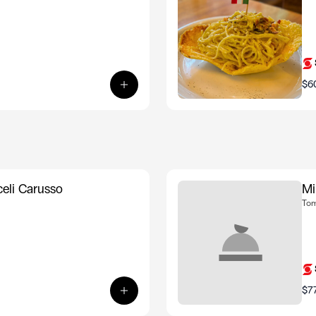
$6
Ver producto: Milanesa de Vitello co
celi Carusso
Mi
Tom
$7
Ver producto: Milanesa de Vitello co