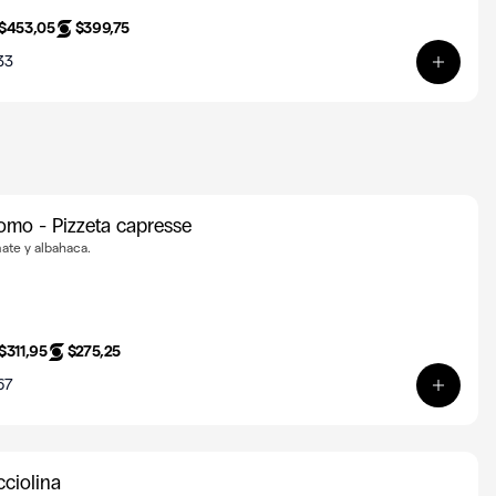
$453,05
$399,75
33
a
Ver pr
omo - Pizzeta capresse
ate y albahaca.
$311,95
$275,25
67
Ver pro
cciolina