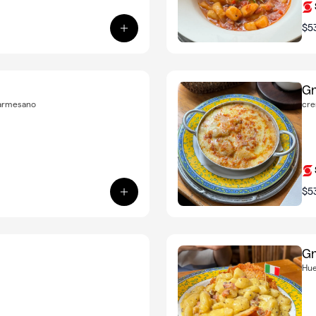
$5
Ver producto: Gnocchi Pesto
Gn
 parmesano
cre
$5
Ver producto: Gnocchi alla Amatrici
Gn
Hue