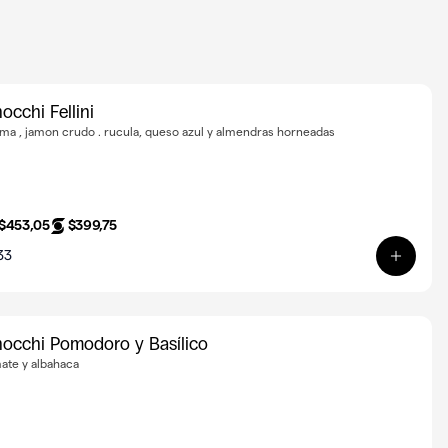
occhi Fellini
ma , jamon crudo . rucula, queso azul y almendras horneadas
$453,05
$399,75
33
Ver pro
occhi Pomodoro y Basílico
ate y albahaca