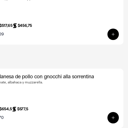
$517,65
$456,75
09
n Vermicceli Carusso
Ver pro
lanesa de pollo con gnocchi alla sorrentina
ate, albahaca y muzzarella.
$654,5
$577,5
70
n Vermicceli Carusso
Ver pro