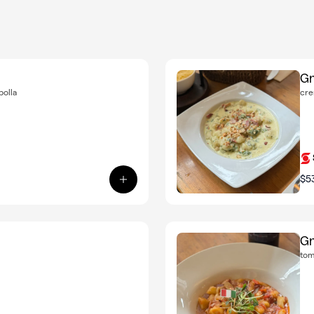
Gn
bolla
cre
$5
Ver producto: Gnocchi alla Caruso
Gn
tom