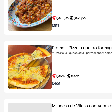
$485,35
$428,25
$571
Promo - Pizzeta quattro formag
muzzarella , queso azul , parmesano y colon
$421,6
$372
$496
Milanesa de Vitello con Vermic