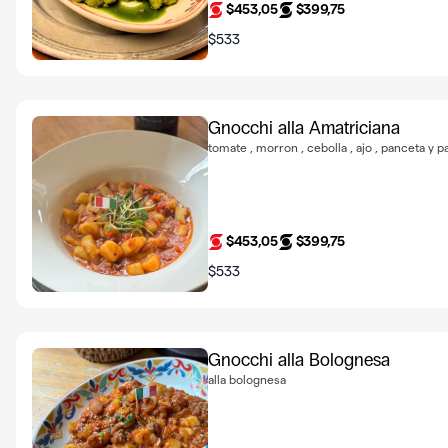
$453,05
$399,75
$533
Gnocchi alla Amatriciana
tomate , morron , cebolla , ajo , panceta y
$453,05
$399,75
$533
Gnocchi alla Bolognesa
alla bolognesa