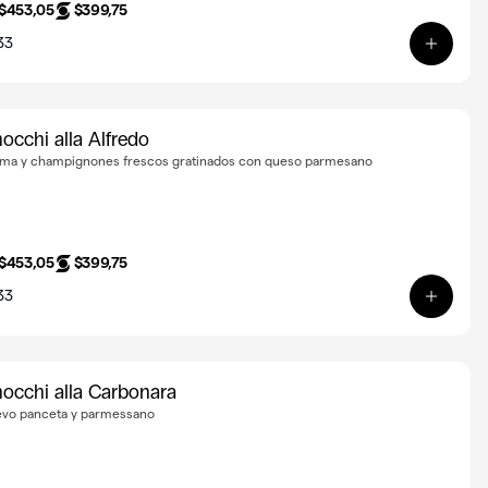
$453,05
$399,75
33
Ver pr
occhi alla Alfredo
ma y champignones frescos gratinados con queso parmesano
$453,05
$399,75
33
ana
Ver pro
occhi alla Carbonara
vo panceta y parmessano