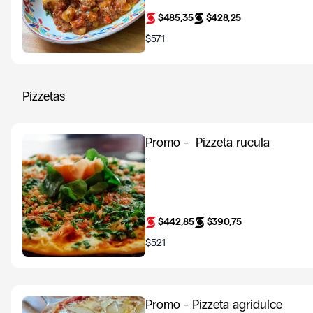
$485,35
$428,25
$571
Pizzetas
Promo - Pizzeta rucula
.
$442,85
$390,75
$521
Promo - Pizzeta agridulce