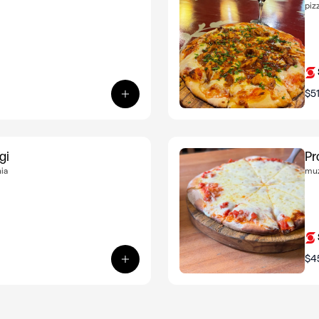
piz
$5
Ver producto: Promo - Pizzeta agridu
gi
Pr
ia
muz
$4
Ver producto: Promo - Pizzeta quattr