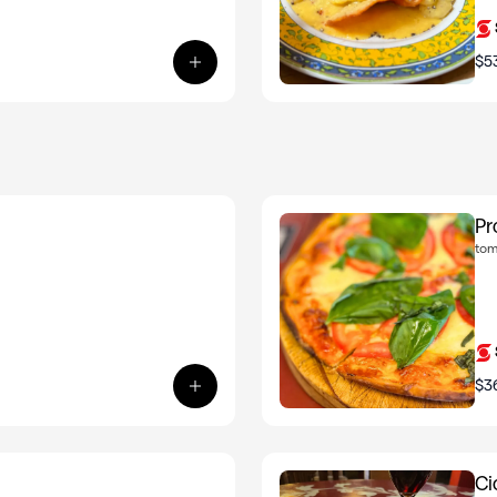
$5
Ver producto: Gnocchi alla Bolognes
Pr
tom
$3
Ver producto: Promo - Pizzeta rucula
Ci