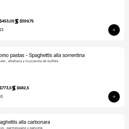
$453,05
$399,75
33
a
Ver pro
omo pastas - Spaghettis alla sorrentina
ate , albahaca y muzzarela de buffala
$773,5
$682,5
10
o formaggi
Ver pro
aghettis alla carbonara
vo , parmessano y panceta