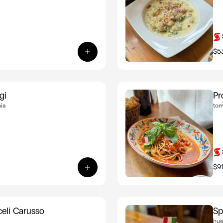
$5
Ver producto: Gnocchi alla Bolognes
gi
Pr
ia
tom
$9
Ver producto: Promo - Pizzeta quattr
celi Carusso
Sp
hue